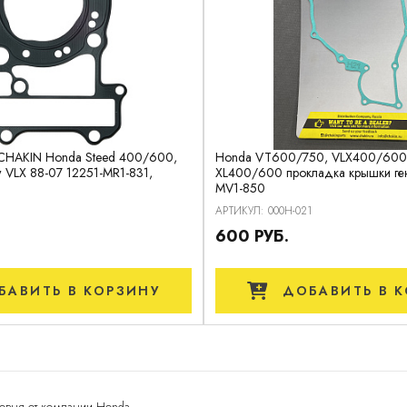
CHAKIN Honda Steed 400/600,
Honda VT600/750, VLX400/600
VLX 88-07 12251-MR1-831,
XL400/600 прокладка крышки ген
MV1-850
АРТИКУЛ: 000H-021
600 РУБ.
БАВИТЬ
В КОРЗИНУ
ДОБАВИТЬ
В К
овня от компании Honda.