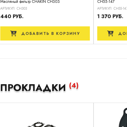
Масляный фильтр CHAKIN CH303
CH55-147
АРТИКУЛ: CH303
АРТИКУЛ: CH55-14
440 РУБ.
1 370 РУБ.
ДОБАВИТЬ
В КОРЗИНУ
ДО
(4)
ПРОКЛАДКИ