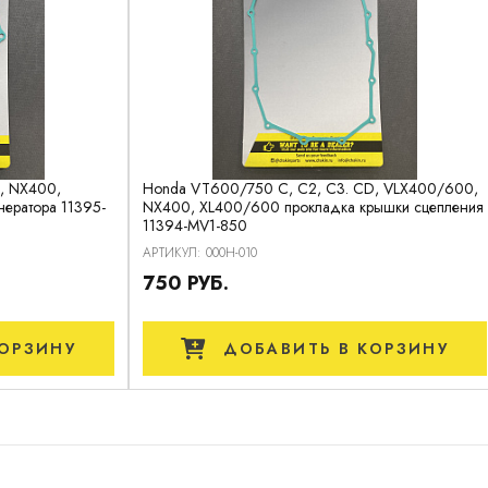
, NX400,
Honda VT600/750 C, C2, C3. CD, VLX400/600,
ератора 11395-
NX400, XL400/600 прокладка крышки сцепления
11394-MV1-850
АРТИКУЛ: 000H-010
750 РУБ.
ОРЗИНУ
ДОБАВИТЬ
В КОРЗИНУ