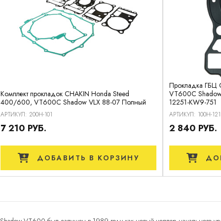
Прокладка ГБЦ 
Комплект прокладок CHAKIN Honda Steed
VT600C Shadow 
400/600, VT600C Shadow VLX 88-07 Полный
12251-KW9-751
АРТИКУЛ: 200H-101
АРТИКУЛ: 100H-121
7 210 РУБ.
2 840 РУБ.
ДОБАВИТЬ
В КОРЗИНУ
ДО
Shadow VT600 был запущен в 1989 году как новый чоппер начального ур