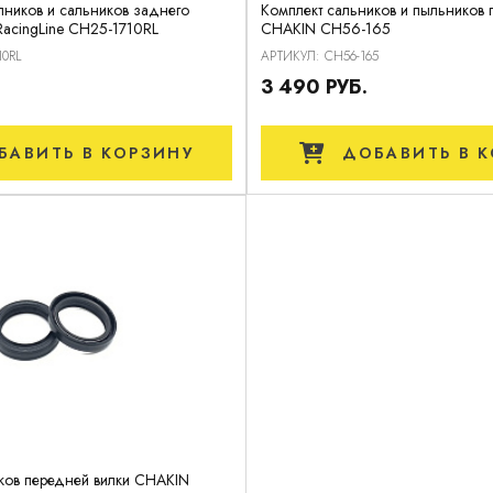
ников и сальников заднего
Комплект сальников и пыльников 
acingLine CH25-1710RL
CHAKIN CH56-165
10RL
АРТИКУЛ: CH56-165
3 490 РУБ.
БАВИТЬ
В КОРЗИНУ
ДОБАВИТЬ
В К
ков передней вилки CHAKIN