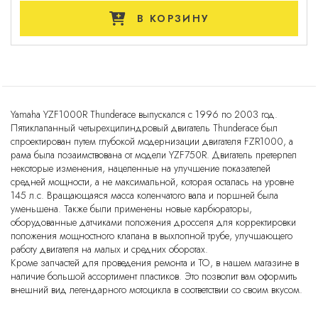
В КОРЗИНУ
Yamaha YZF1000R Thunderace выпускался с 1996 по 2003 год.
Пятиклапанный четырехцилиндровый двигатель Thunderace был
спроектирован путем глубокой модернизации двигателя FZR1000, а
рама была позаимствована от модели YZF750R. Двигатель претерпел
некоторые изменения, нацеленные на улучшение показателей
средней мощности, а не максимальной, которая осталась на уровне
145 л.с. Вращающаяся масса коленчатого вала и поршней была
уменьшена. Также были применены новые карбюраторы,
оборудованные датчиками положения дросселя для корректировки
положения мощностного клапана в выхлопной трубе, улучшающего
работу двигателя на малых и средних оборотах.
Кроме запчастей для проведения ремонта и ТО, в нашем магазине в
наличие большой ассортимент пластиков. Это позволит вам оформить
внешний вид легендарного мотоцикла в соответствии со своим вкусом.