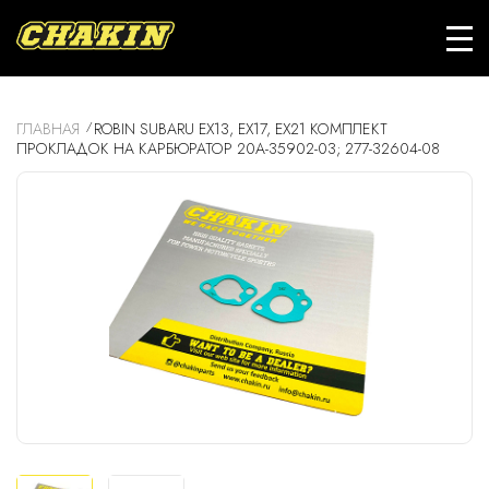
ГЛАВНАЯ
ROBIN SUBARU EX13, EX17, EX21 КОМПЛЕКТ
ПРОКЛАДОК НА КАРБЮРАТОР 20A-35902-03; 277-32604-08