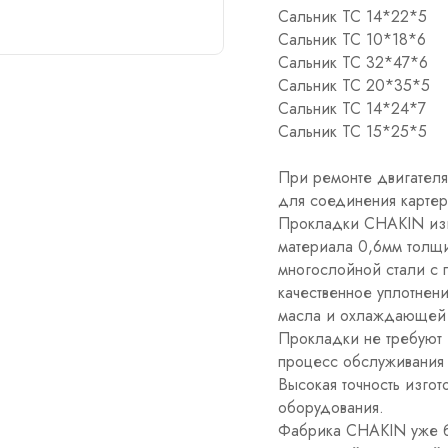
Сальник TC 14*22*5
Сальник TC 10*18*6
Сальник TC 32*47*6
Сальник TC 20*35*5
Сальник TC 14*24*7
Сальник TC 15*25*5
При ремонте двигателя
для соединения картер
Прокладки CHAKIN изг
материала 0,6мм толщ
многослойной стали c 
качественное уплотнени
масла и охлаждающей 
Прокладки не требуют и
процесс обслуживания 
Высокая точность изго
оборудования.
Фабрика CHAKIN уже б