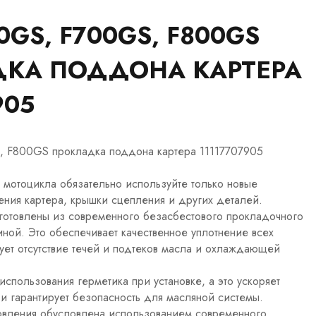
GS, F700GS, F800GS
КА ПОДДОНА КАРТЕРА
905
F800GS прокладка поддона картера 11117707905
 мотоцикла обязательно используйте только новые
ния картера, крышки сцепления и других деталей.
отовлены из современного безасбестового прокладочного
ной. Это обеспечивает качественное уплотнение всех
ует отсутствие течей и подтеков масла и охлаждающей
спользования герметика при установке, а это ускоряет
и гарантирует безопасность для масляной системы.
товления обусловлена использованием современного