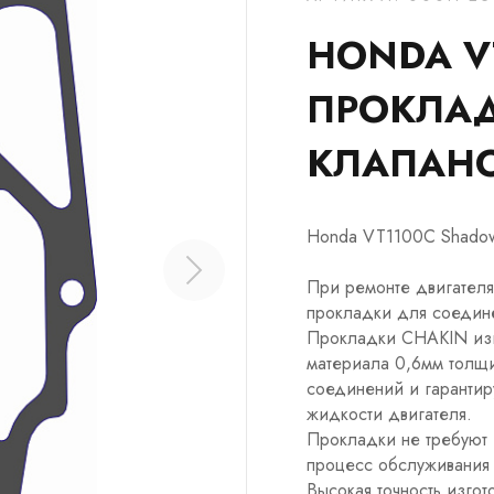
HONDA V
ПРОКЛА
КЛАПАНО
Honda VT1100C Shadow
При ремонте двигателя
прокладки для соедине
Прокладки CHAKIN изг
материала 0,6мм толщи
соединений и гарантир
жидкости двигателя.
Прокладки не требуют и
процесс обслуживания 
Высокая точность изго