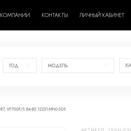
 КОМПАНИИ
КОНТАКТЫ
ЛИЧНЫЙ КАБИНЕТ
ГОД
МОДЕЛЬ
7, VF700F/S 84-85 12251-MN0-505
АРТИКУЛ: 100H-03