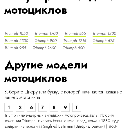
мотоциклов
Triumph 1050
Triumph 1700
Triumph 865
Triumph 1200
Triumph 2300
Triumph 900
Triumph 1215
Triumph 675
Triumph 955
Triumph 1600
Triumph 800
Другие модели
мотоциклов
Выберите Цифру или букву, с которой начинается название
вашего мотоцикла:
1
2
6
7
8
9
T
Triumph - легендарный английский мотопроизводитель. История
компании Triumph началась больше века назад, когда в 1880 году
эмигрант из германии Siegfried Bettmann (Зигфрид Беттман) (1863-