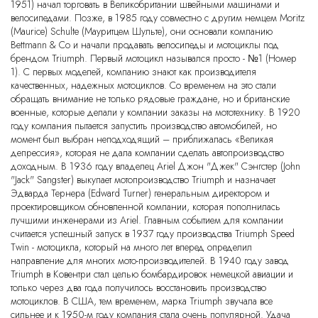
1951) начал торговать в Великобритании швейными машинами и
велосипедами. Позже, в 1985 году совместно с другим немцем Moritz
(Maurice) Schulte (Мауритцем Шульте), они основали компанию
Bettmann & Co и начали продавать велосипеды и мотоциклы под
брендом Triumph. Первый мотоцикл назывался просто - №1 (Номер
1). С первых моделей, компанию знают как производителя
качественных, надежных мотоциклов. Со временем на это стали
обращать внимание не только рядовые граждане, но и британские
военные, которые делали у компании заказы на мототехнику. В 1920
году компания пытается запустить производство автомобилей, но
момент был выбран неподходящий – приближалась «Великая
депрессия», которая не дала компании сделать автопроизводство
доходным. В 1936 году владелец Ariel Джон "Джек" Сэнгстер (John
"Jack" Sangster) выкупает мотопроизводство Triumph и назначает
Эдварда Тернера (Edward Turner) генеральным директором и
проектировщиком обновленной компании, которая пополнилась
лучшими инженерами из Ariel. Главным событием для компании
считается успешный запуск в 1937 году производства Triumph Speed
Twin - мотоцикла, который на много лет вперед определил
направление для многих мото-производителей. В 1940 году завод
Triumph в Ковентри стал целью бомбардировок немецкой авиации и
только через два года получилось восстановить производство
мотоциклов. В США, тем временем, марка Triumph звучала все
сильнее и к 1950-м году компания стала очень популярной. Удача