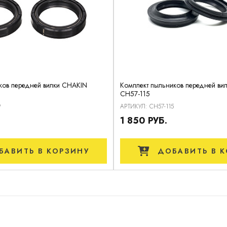
ков передней вилки CHAKIN
Комплект пыльников передней ви
CH57-115
9
АРТИКУЛ: CH57-115
1 850 РУБ.
БАВИТЬ
В КОРЗИНУ
ДОБАВИТЬ
В К